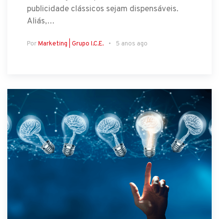
publicidade clássicos sejam dispensáveis.
Aliás,…
Por
Marketing | Grupo I.C.E.
5 anos ago