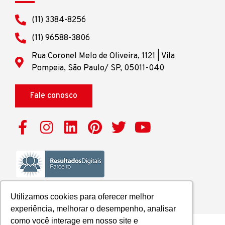
(11) 3384-8256
(11) 96588-3806
Rua Coronel Melo de Oliveira, 1121 | Vila
Pompeia, São Paulo/ SP, 05011-040
Fale conosco
Utilizamos cookies para oferecer melhor
Utilizamos cookies para oferecer melhor
experiência, melhorar o desempenho, analisar
experiência, melhorar o desempenho, analisar
como você interage em nosso site e
como você interage em nosso site e