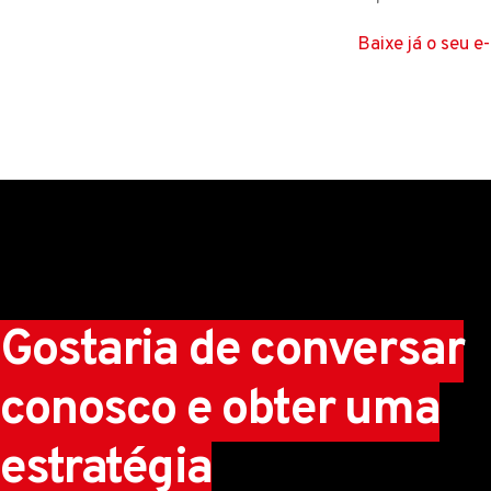
Baixe já o seu e
Gostaria de conversar
conosco e obter uma
estratégia