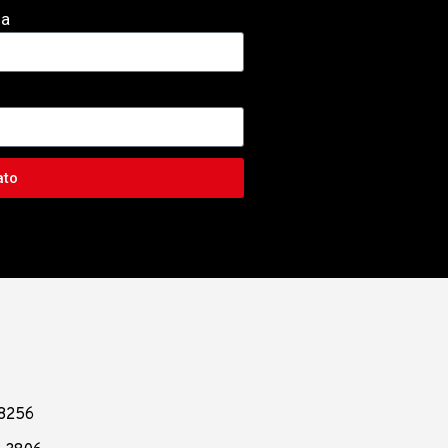
sa
ato
-8256