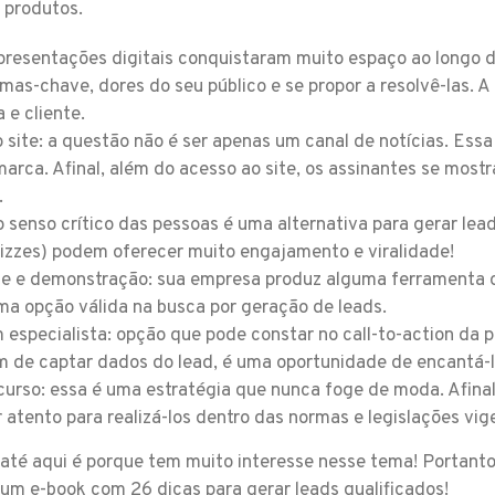
 produtos.
presentações digitais conquistaram muito espaço ao longo d
mas-chave, dores do seu público e se propor a resolvê-las. A
 e cliente.
 site: a questão não é ser apenas um canal de notícias. Essa
marca. Afinal, além do acesso ao site, os assinantes se most
.
o senso crítico das pessoas é uma alternativa para gerar lead
izzes) podem oferecer muito engajamento e viralidade!
e e demonstração: sua empresa produz alguma ferramenta ou
ma opção válida na busca por geração de leads.
especialista: opção que pode constar no call-to-action da 
 de captar dados do lead, é uma oportunidade de encantá-l
curso: essa é uma estratégia que nunca foge de moda. Afina
r atento para realizá-los dentro das normas e legislações vig
até aqui é porque tem muito interesse nesse tema! Portanto
 um e-book com 26 dicas para gerar leads qualificados!