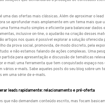
ão soluções que demandarão a produção de conteúdos escrit
é uma das ofertas mais clássicas. Além de aproximar o lead 
tora se aprofundar mais amplamente em um tema mais que um
é uma forma muito simples e eficiente para balancear dados 
amentas, inclusive on-line, o ajudarão na criação desses mate
ão artigos nos quais é possível explorar a solução oferecida
lho da prova social, promovida, de modo discreto, pela expo
tudo: e não estamos falando de ações complexas. Uma pesqui
e partida para apresentação e discussão de temáticas releva
r e-mail: uma ferramenta que tem conquistado espaço nos ú
 vários e-mails. Sabe aqueles posts do seu blog sobre um t
s em uma série de e-mails.
erar leads rapidamente: relacionamento e pré-oferta
s que não demandam conteúdo escrito, mas focam basicamen