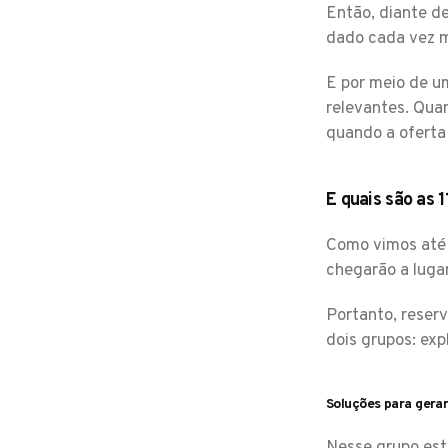
Então, diante d
dado cada vez m
E por meio de u
relevantes. Quan
quando a oferta
E quais são as 
Como vimos até 
chegarão a lugar
Portanto, reser
dois grupos: exp
Soluções para gerar