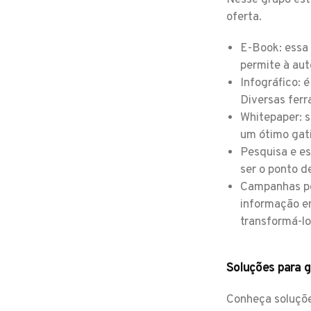
Nesse grupo est
oferta.
E-Book: essa 
permite à au
Infográfico: 
Diversas ferr
Whitepaper: s
um ótimo gati
Pesquisa e es
ser o ponto d
Campanhas po
informação em
transformá-lo
Soluções para g
Conheça soluçõe