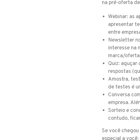
na pré-oferta de
Webinar: as a
apresentar te
entre empresa
Newsletter no
interesse na 
marca/oferta
Quiz: aguçar 
respostas (qu
Amostra, test
de testes é u
Conversa com 
empresa. Além
Sorteio e con
contudo, fica
Se você chegou 
especial a você: