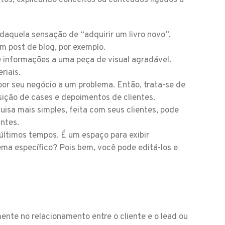
os, explicando conceitos ou conteúdos ligados à
daquela sensação de “adquirir um livro novo”,
 post de blog, por exemplo.
e informações a uma peça de visual agradável.
riais.
 por seu negócio a um problema. Então, trata-se de
sição de cases e depoimentos de clientes.
sa mais simples, feita com seus clientes, pode
ntes.
ltimos tempos. É um espaço para exibir
ema específico? Pois bem, você pode editá-los e
te no relacionamento entre o cliente e o lead ou