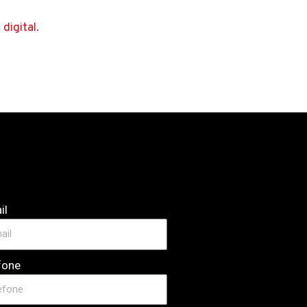
digital.
il
fone