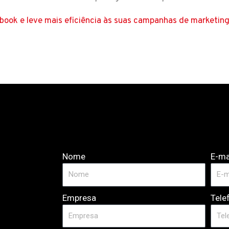
-book e leve mais eficiência às suas campanhas de marketing 
Nome
E-ma
Empresa
Tele