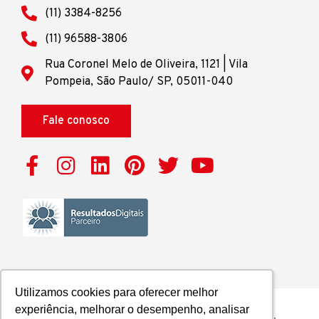
(11) 3384-8256
(11) 96588-3806
Rua Coronel Melo de Oliveira, 1121 | Vila
Pompeia, São Paulo/ SP, 05011-040
Fale conosco
Utilizamos cookies para oferecer melhor
Utilizamos cookies para oferecer melhor
experiência, melhorar o desempenho, analisar
experiência, melhorar o desempenho, analisar
2025 © Grupo ICE | Todos os direitos reservados.