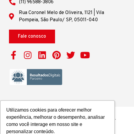
(11) 96588-3806
Rua Coronel Melo de Oliveira, 1121 | Vila
Pompeia, São Paulo/ SP, 05011-040
Fale conosco
Utilizamos cookies para oferecer melhor
Utilizamos cookies para oferecer melhor
experiência, melhorar o desempenho, analisar
experiência, melhorar o desempenho, analisar
2025 © Grupo ICE | Todos os direitos reservados.
como você interage em nosso site e
como você interage em nosso site e
Política de Privacidade
personalizar conteúdo.
personalizar conteúdo.