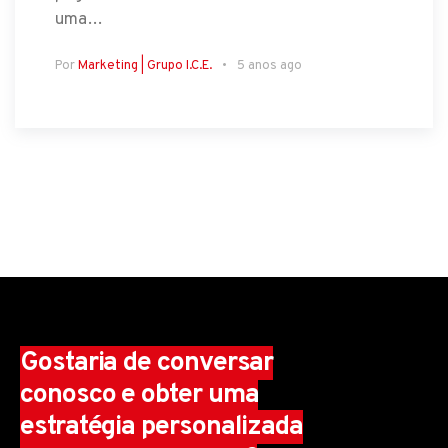
uma…
Por
Marketing | Grupo I.C.E.
5 anos ago
Gostaria de conversar
conosco e obter uma
estratégia personalizada