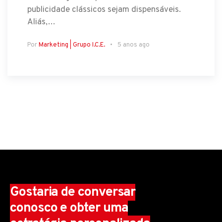
publicidade clássicos sejam dispensáveis.
Aliás,…
Por
Marketing | Grupo I.C.E.
5 anos ago
Gostaria de conversar
conosco e obter uma