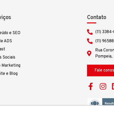
viços
Contato
(11) 3384
eúdo e SEO
le ADS
(11) 9658
ast
Rua Corone
Pompeia, 
 Sociais
o Marketing
Fale cono
ite e Blog