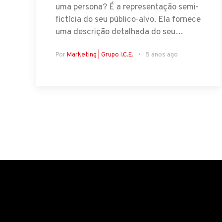
uma persona? É a representação semi-
fictícia do seu público-alvo. Ela fornece
uma descrição detalhada do seu…
Por
Marketing | Grupo I.C.E.
5 anos ago