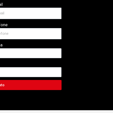
il
fone
sa
ato